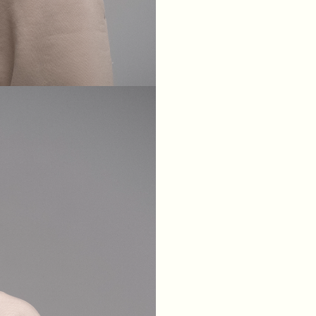
XS
S
M
L
ГРУДИ
84
88
92
96