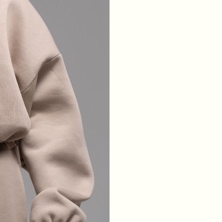
ТАЛІЯ
64
68
72
76
БЕДРА
88
92
96
100