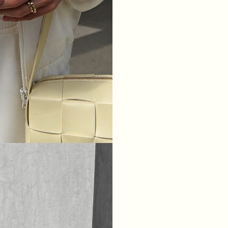
ТАЛІЯ
64
68
72
76
БЕДРА
88
92
96
100