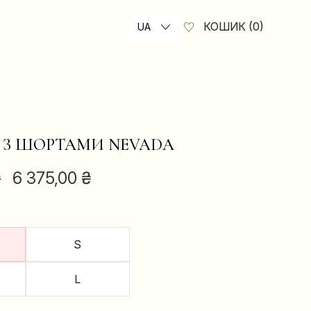
КОШИК
0
UA
З ШОРТАМИ NEVADA
ОРИГІНАЛЬНА
ПОТОЧНА
₴
6 375,00
₴
ЦІНА:
ЦІНА:
8
6
500,00 ₴.
375,00 ₴.
S
L