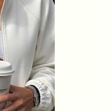
XS
S
M
L
ГРУДИ
84
88
92
96