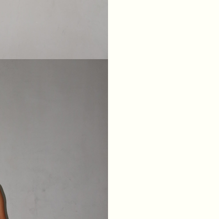
XS
S
M
L
ГРУДИ
84
88
92
96