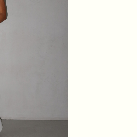
ТАЛІЯ
64
68
72
76
БЕДРА
88
92
96
100