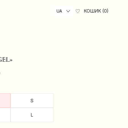
КОШИК
0
UA
GEL»
₴
S
L