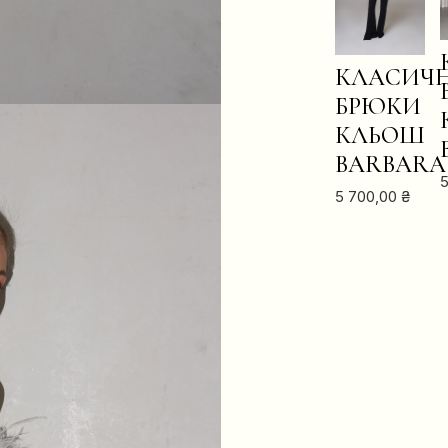
В
В
КОШИК
КЛАСИЧН
КОШИК
БРЮКИ
КЛЬОШ
BARBARA
5 700,00
₴