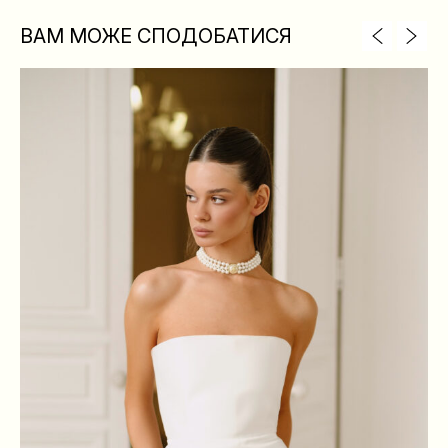
ВАМ МОЖЕ СПОДОБАТИСЯ
XS
S
M
L
ГРУДИ
84
88
92
96
ТАЛІЯ
64
68
72
76
БЕДРА
88
92
96
100