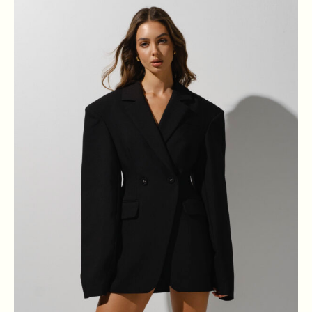
XS
S
M
L
ГРУДИ
84
88
92
96
ТАЛІЯ
64
68
72
76
БЕДРА
88
92
96
100