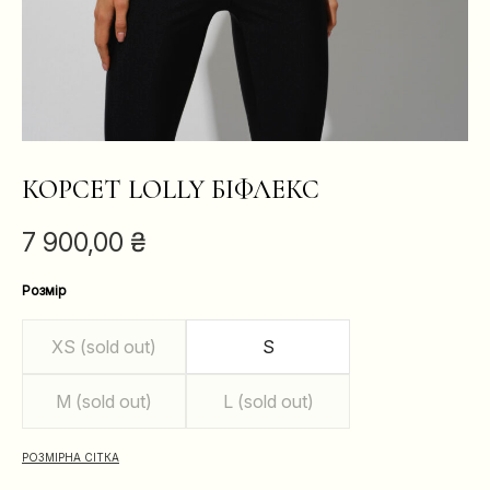
КОРСЕТ LOLLY БІФЛЕКС
7 900,00
₴
Розмір
XS (sold out)
S
M (sold out)
L (sold out)
РОЗМІРНА СІТКА