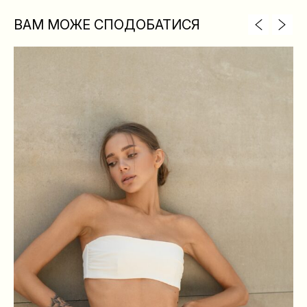
ВАМ МОЖЕ СПОДОБАТИСЯ
XS
S
M
L
ГРУДИ
84
88
92
96
ТАЛІЯ
64
68
72
76
БЕДРА
88
92
96
100