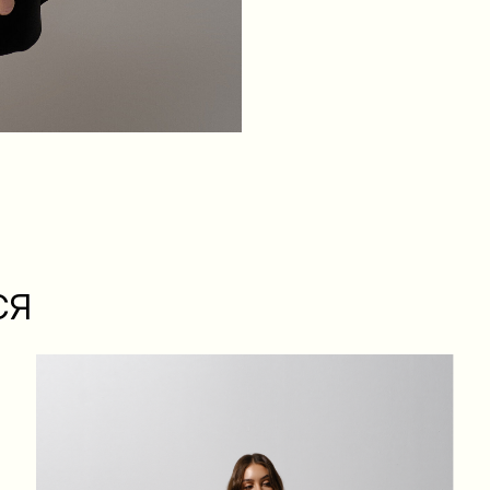
XS
S
M
L
ГРУДИ
84
88
92
96
СЯ
ТАЛІЯ
64
68
72
76
БЕДРА
88
92
96
100