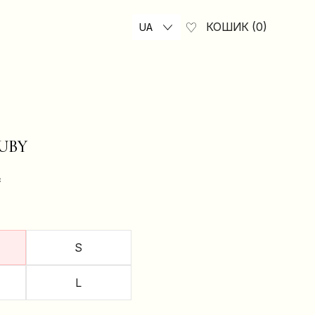
КОШИК
0
UA
UBY
₴
S
L