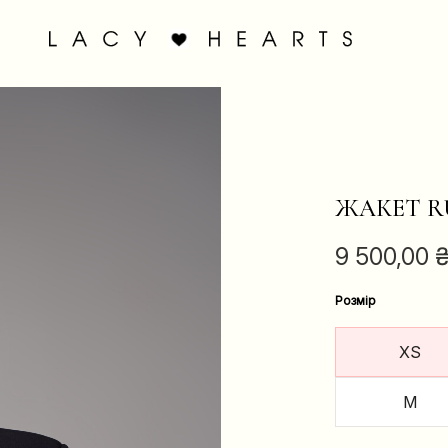
ЖАКЕТ R
9 500,00
Розмір
XS
M