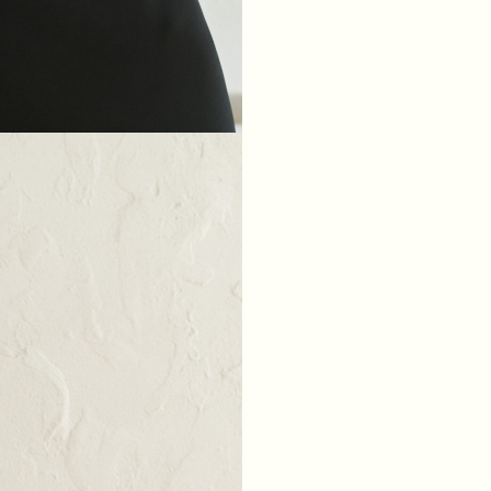
XS
S
M
L
ГРУДИ
84
88
92
96