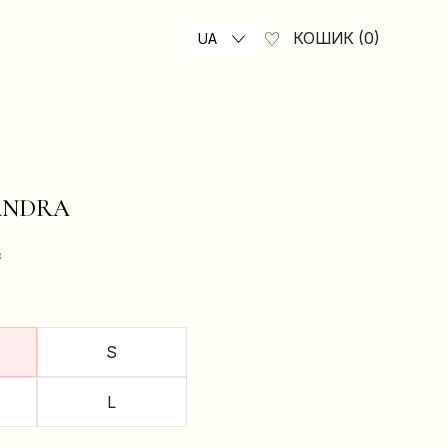
КОШИК
0
UA
ANDRA
₴
S
L