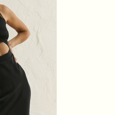
ТАЛІЯ
64
68
72
76
БЕДРА
88
92
96
100