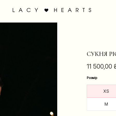
СУКНЯ P
11 500,00
Розмір
XS
M