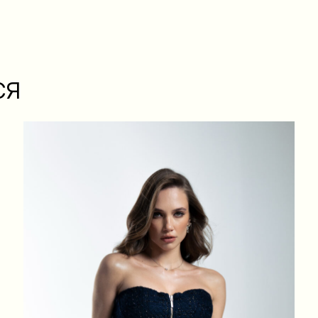
XS
S
M
L
СЯ
ГРУДИ
84
88
92
96
ТАЛІЯ
64
68
72
76
БЕДРА
88
92
96
100