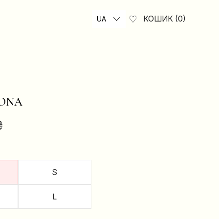
КОШИК
0
UA
IONA
₴
S
L