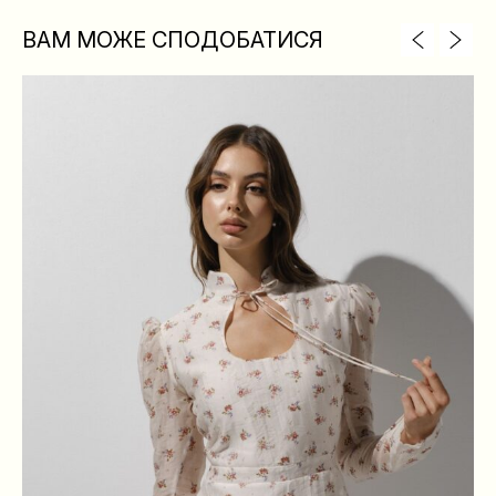
ВАМ МОЖЕ СПОДОБАТИСЯ
XS
S
M
L
ГРУДИ
84
88
92
96
ТАЛІЯ
64
68
72
76
БЕДРА
88
92
96
100