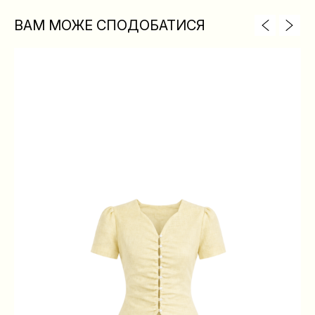
ВАМ МОЖЕ СПОДОБАТИСЯ
XS
S
M
L
ГРУДИ
84
88
92
96
ТАЛІЯ
64
68
72
76
БЕДРА
88
92
96
100