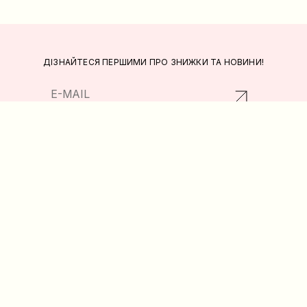
ДІЗНАЙТЕСЯ ПЕРШИМИ ПРО ЗНИЖКИ ТА НОВИНИ!
ПОВЕРНЕННЯ ТА ОБМІН
КАТАЛОГ
ПОЛІТИКА
ПРО НАС
КОНФІДЕНЦІЙНОСТІ
ДОСТАВКА ТА ОПЛАТА