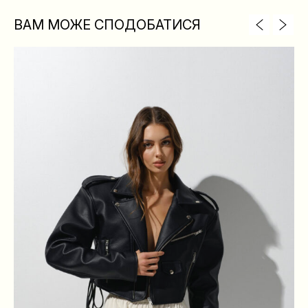
ВАМ МОЖЕ СПОДОБАТИСЯ
XS
S
M
L
ГРУДИ
84
88
92
96
ТАЛІЯ
64
68
72
76
БЕДРА
88
92
96
100