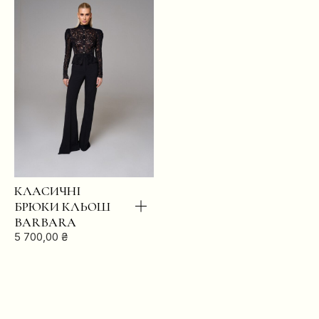
XS
S
M
L
ГРУДИ
84
88
92
96
КЛАСИЧНІ
ТАЛІЯ
64
68
72
76
БРЮКИ КЛЬОШ
BARBARA
5 700,00
₴
БЕДРА
88
92
96
100